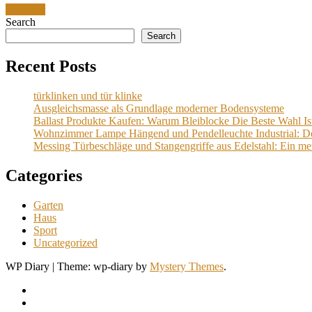
Discover
Search
Search
Recent Posts
türklinken und tür klinke
Ausgleichsmasse als Grundlage moderner Bodensysteme
Ballast Produkte Kaufen: Warum Bleiblocke Die Beste Wahl Is
Wohnzimmer Lampe Hängend und Pendelleuchte Industrial: Der 
Messing Türbeschläge und Stangengriffe aus Edelstahl: Ein met
Categories
Garten
Haus
Sport
Uncategorized
WP Diary
|
Theme: wp-diary by
Mystery Themes
.