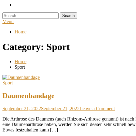
Search
for:
Menu
Home
Category:
Sport
Home
Sport
Sport
Daumenbandage
on
September 21, 2022
September 21, 2022
Leave a Comment
Daumenba
Die Arthrose des Daumens (auch Rhizom-Arthrose genannt) ist nach 
eine Daumenarthrose haben, werden Sie sich dessen sehr schnell b
Etwas festzuhalten kann […]